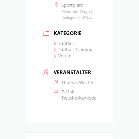
Sportplatz
Mintarder Weg 98
Ratingen NRW DE
KATEGORIE
Fußball
Fußball Training
Verein
VERANSTALTER
Thomas Wache
E-Mail
Twache@gmx.de