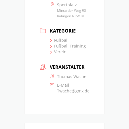
Sportplatz
Mintarder Weg 98
Ratingen NRW DE
KATEGORIE
Fußball
Fußball Training
Verein
VERANSTALTER
Thomas Wache
E-Mail
Twache@gmx.de