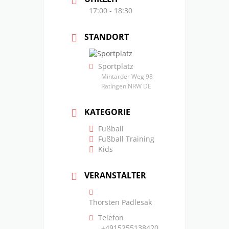
17:00 - 18:30
STANDORT
Sportplatz
Mintarder Weg 98
Ratingen NRW DE
KATEGORIE
Fußball
Fußball Training
Kids
VERANSTALTER
Thorsten Padlesak
Telefon
+4915255138420