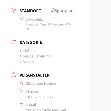
STANDORT
Sportplatz
Mintarder Weg 98 Ratingen NRW
DE
KATEGORIE
Fußball
Fußball Training
Verein
VERANSTALTER
Christitian Hübner
Telefon
+4915201518317
E-Mail
Christian.1976@gmx.net