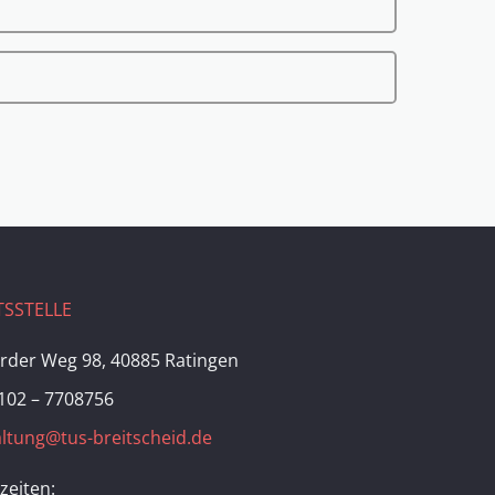
SSTELLE
rder Weg 98, 40885 Ratingen
102 – 7708756
ltung@tus-breitscheid.de
zeiten: