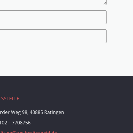
SSTELLE
rder Weg 98, 40885 Ratingen
102 – 7708756
ltung@tus-breitscheid.de