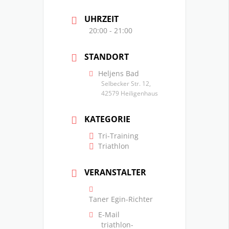
UHRZEIT
20:00 - 21:00
STANDORT
Heljens Bad
Selbecker Str. 12,
42579 Heiligenhaus
KATEGORIE
Tri-Training
Triathlon
VERANSTALTER
Taner Egin-Richter
E-Mail
triathlon-