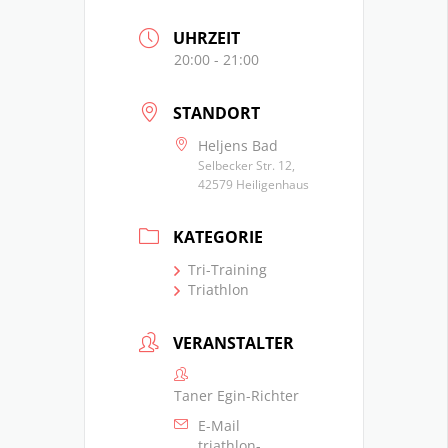
UHRZEIT
20:00 - 21:00
STANDORT
Heljens Bad
Selbecker Str. 12,
42579 Heiligenhaus
KATEGORIE
Tri-Training
Triathlon
VERANSTALTER
Taner Egin-Richter
E-Mail
triathlon-