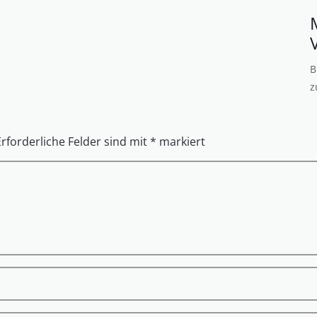
B
z
Erforderliche Felder sind mit
*
markiert