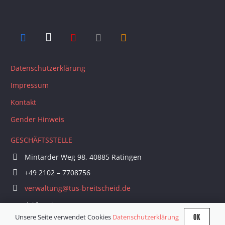
Datenschutzerklärung
Impressum
Kontakt
Gender Hinweis
GESCHÄFTSSTELLE
Mintarder Weg 98, 40885 Ratingen
+49 2102 – 7708756
verwaltung@tus-breitscheid.de
Geschäftszeiten:
1. Dienstag im Monat 18 – 20 Uhr
OK
Unsere Seite verwendet Cookies
Datenschutzerklärung