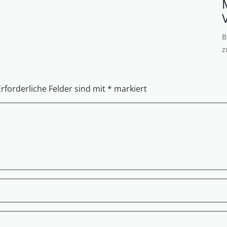
B
z
Erforderliche Felder sind mit
*
markiert