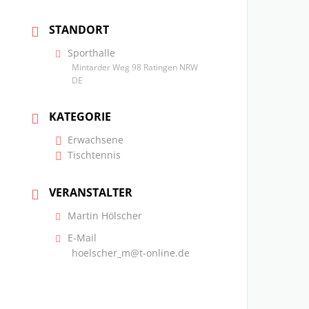
STANDORT
Sporthalle
Mintarder Weg 98 Ratingen NRW
DE
KATEGORIE
Erwachsene
Tischtennis
VERANSTALTER
Martin Hölscher
E-Mail
hoelscher_m@t-online.de