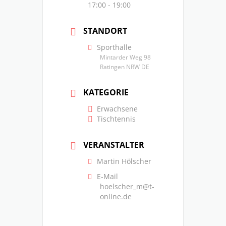
17:00 - 19:00
STANDORT
Sporthalle
Mintarder Weg 98
Ratingen NRW DE
KATEGORIE
Erwachsene
Tischtennis
VERANSTALTER
Martin Hölscher
E-Mail
hoelscher_m@t-
online.de