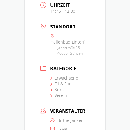
UHRZEIT
11:45 - 12:30
STANDORT
Hallenbad Lintorf
Jahnstraße 35,
40885 Ratingen
KATEGORIE
Erwachsene
Fit & Fun
Kurs
Verein
VERANSTALTER
Birthe Jansen
E-Mail