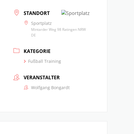
STANDORT
Sportplatz
Mintarder Weg 98 Ratingen NRW
DE
KATEGORIE
Fußball Training
VERANSTALTER
Wolfgang Bongardt