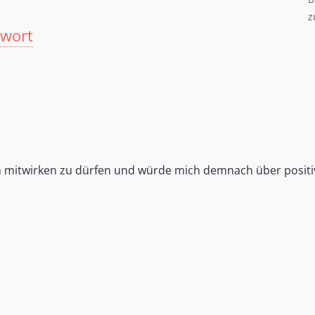
z
twort
nen mitwirken zu dürfen und würde mich demnach über positi