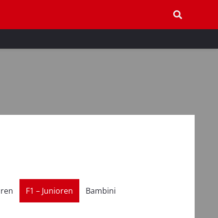
oren
F1 – Junioren
Bambini