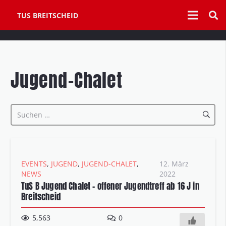
TUS BREITSCHEID
Jugend-Chalet
Suchen
nach:
EVENTS
,
JUGEND
,
JUGEND-CHALET
,
12. März
NEWS
2022
TuS B Jugend Chalet – offener Jugendtreff ab 16 J in
Breitscheid
5,563
0